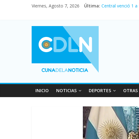
Viernes, Agosto 7, 2026
Última:
Central venció 1 a
La morosidad alca
Desde que asumió M
Vacaciones de invi
Fuerte caída de la
INICIO
NOTICIAS
DEPORTES
OTRAS 