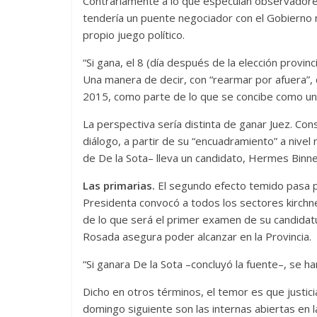
Contrariamente a lo que especulan observadores
tendería un puente negociador con el Gobierno 
propio juego político.
“Si gana, el 8 (día después de la elección provinc
Una manera de decir, con “rearmar por afuera”, 
2015, como parte de lo que se concibe como una 
La perspectiva sería distinta de ganar Juez. Con
diálogo, a partir de su “encuadramiento” a nivel
de De la Sota– lleva un candidato, Hermes Binner
Las primarias.
El segundo efecto temido pasa 
Presidenta convocó a todos los sectores kirchne
de lo que será el primer examen de su candidatu
Rosada asegura poder alcanzar en la Provincia.
“Si ganara De la Sota –concluyó la fuente–, se hará 
Dicho en otros términos, el temor es que justicia
domingo siguiente son las internas abiertas en l