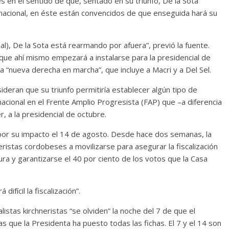
 en el sentido de que, sentado en su triunfo, De la Sota
nacional, en éste están convencidos de que enseguida hará su
ial), De la Sota está rearmando por afuera”, previó la fuente.
que ahí mismo empezará a instalarse para la presidencial de
“nueva derecha en marcha”, que incluye a Macri y a Del Sel.
sideran que su triunfo permitiría establecer algún tipo de
 nacional en el Frente Amplio Progresista (FAP) que –a diferencia
, a la presidencial de octubre.
por su impacto el 14 de agosto. Desde hace dos semanas, la
ristas cordobeses a movilizarse para asegurar la fiscalización
ra y garantizarse el 40 por ciento de los votos que la Casa
difícil la fiscalización”.
listas kirchneristas “se olviden” la noche del 7 de que el
as que la Presidenta ha puesto todas las fichas. El 7 y el 14 son