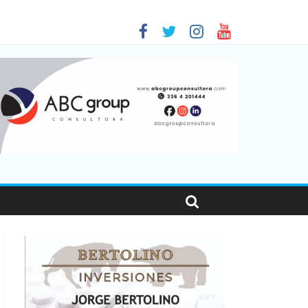
 en Santa Fe
1
nas viajaron por el país, un 5,9% más que en 2025