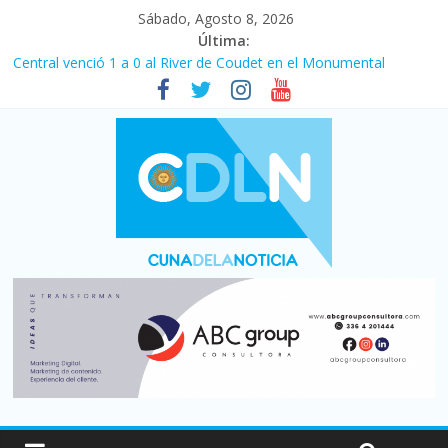
Sábado, Agosto 8, 2026
Última:
Fuerte caída de la venta de autos usados en julio: bajó un 12,6%
interanual
Central venció 1 a 0 al River de Coudet en el Monumental
La morosidad alcanzó su nivel más alto en dos décadas y ya
afecta a 400 mil deudores en Santa Fe
Desde que asumió Milei cerraron 41.000 kioscos: el sector
denuncia crisis como en 2001
Vacaciones de invierno con más movimiento y consumo
turístico: 4,6 millones de personas viajaron por el país, un 5,9%
más que en 2025