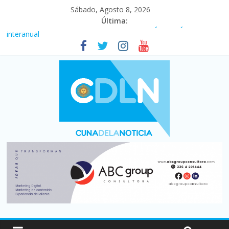
Sábado, Agosto 8, 2026
Última:
Fuerte caída de la venta de autos usados en julio: bajó un 12,6%
interanual
Central venció 1 a 0 al River de Coudet en el Monumental
La morosidad alcanzó su nivel más alto en dos décadas y ya
afecta a 400 mil deudores en Santa Fe
Desde que asumió Milei cerraron 41.000 kioscos: el sector
denuncia crisis como en 2001
Vacaciones de invierno con más movimiento y consumo
turístico: 4,6 millones de personas viajaron por el país, un 5,9%
más que en 2025