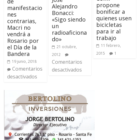
de
propone
Alejandro
manifestacio
bonificar a
Bonacci:
nes
quienes usen
«Sigo siendo
contrarias,
bicicletas
un
Macri no
para ir al
radioaficiona
vendrá a
trabajo
do»
Rosario por
11 febrero,
el Día de la
21 octubre,
Bandera
2015
1
2012
Comentarios
19 junio, 2018
Comentarios
desactivados
desactivados