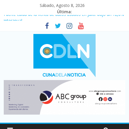
Sábado, Agosto 8, 2026
Última:
Fuerte caída de la venta de autos usados en julio: bajó un 12,6%
interanual
Central venció 1 a 0 al River de Coudet en el Monumental
La morosidad alcanzó su nivel más alto en dos décadas y ya
afecta a 400 mil deudores en Santa Fe
Desde que asumió Milei cerraron 41.000 kioscos: el sector
denuncia crisis como en 2001
Vacaciones de invierno con más movimiento y consumo
turístico: 4,6 millones de personas viajaron por el país, un 5,9%
más que en 2025