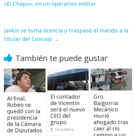
«El Chapo», en un operativo militar
Javkin se toma licencia y traspasó el mando a la
titular del Concejo
→
También te puede gustar
El contador
Gro.
Al final,
de Vicentín
Baigorria:
Rubeo se
será el nuevo
Mecánico
quedó con la
CEO del
murió
presidencia
grupo
ahogado tras
de la Cámara
caer al río
de Diputados
16 octubre,
camino a un