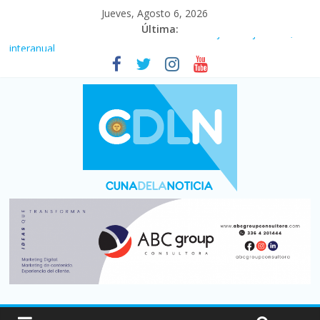
Jueves, Agosto 6, 2026
Última:
Fuerte caída de la venta de autos usados en julio: bajó un 12,6%
interanual
Central venció 1 a 0 al River de Coudet en el Monumental
La morosidad alcanzó su nivel más alto en dos décadas y ya
afecta a 400 mil deudores en Santa Fe
Desde que asumió Milei cerraron 41.000 kioscos: el sector
denuncia crisis como en 2001
Vacaciones de invierno con más movimiento y consumo
turístico: 4,6 millones de personas viajaron por el país, un 5,9%
más que en 2025