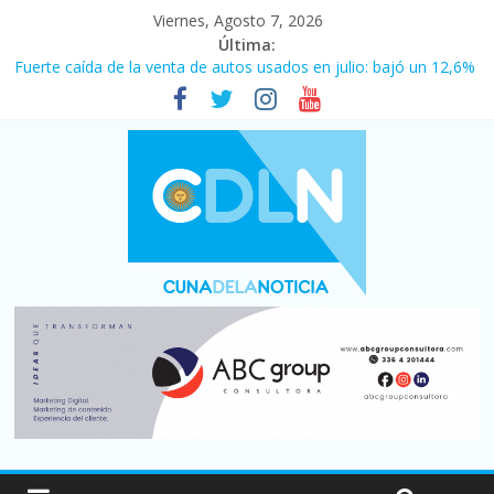
Viernes, Agosto 7, 2026
Última:
Fuerte caída de la venta de autos usados en julio: bajó un 12,6%
interanual
Central venció 1 a 0 al River de Coudet en el Monumental
La morosidad alcanzó su nivel más alto en dos décadas y ya
afecta a 400 mil deudores en Santa Fe
Desde que asumió Milei cerraron 41.000 kioscos: el sector
denuncia crisis como en 2001
Vacaciones de invierno con más movimiento y consumo
turístico: 4,6 millones de personas viajaron por el país, un 5,9%
más que en 2025