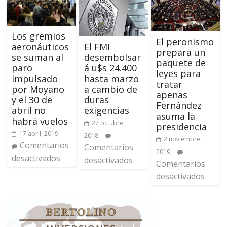
Los gremios
El peronismo
El FMI
aeronáuticos
prepara un
desembolsar
se suman al
paquete de
á u$s 24.400
paro
leyes para
hasta marzo
impulsado
tratar
a cambio de
por Moyano
apenas
duras
y el 30 de
Fernández
exigencias
abril no
asuma la
habrá vuelos
27 octubre,
presidencia
17 abril, 2019
2018
2 noviembre,
Comentarios
Comentarios
2019
desactivados
desactivados
Comentarios
desactivados