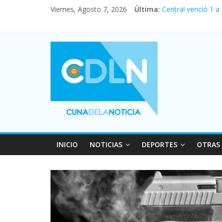
Fuerte caída de la
Viernes, Agosto 7, 2026
Última:
Central venció 1 a
La morosidad alca
Desde que asumió M
Vacaciones de invi
INICIO
NOTICIAS
DEPORTES
OTRAS 