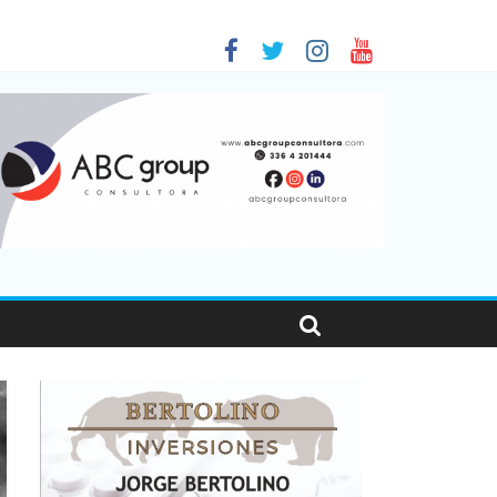
 en Santa Fe
1
nas viajaron por el país, un 5,9% más que en 2025