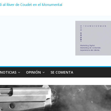
 venta de autos usados en julio: bajó un 12,6% interanual
 0 al River de Coudet en el Monumental
nzó su nivel más alto en dos décadas y ya afecta a 400 mil deudores
ilei cerraron 41.000 kioscos: el sector denuncia crisis como en 200
erno con más movimiento y consumo turístico: 4,6 millones de perso
NOTICIAS
OPINIÓN
SE COMENTA