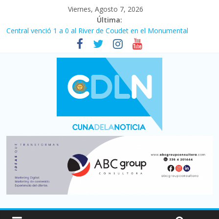
Viernes, Agosto 7, 2026
Última:
Central venció 1 a 0 al River de Coudet en el Monumental
La morosidad alcanzó su nivel más alto en dos décadas y ya
afecta a 400 mil deudores en Santa Fe
Desde que asumió Milei cerraron 41.000 kioscos: el sector
denuncia crisis como en 2001
Vacaciones de invierno con más movimiento y consumo
turístico: 4,6 millones de personas viajaron por el país, un 5,9%
más que en 2025
Fuerte caída de la venta de autos usados en julio: bajó un 12,6%
interanual