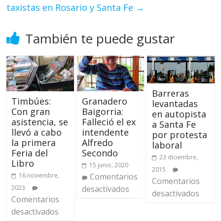
taxistas en Rosario y Santa Fe
→
También te puede gustar
Barreras
Timbúes:
Granadero
levantadas
Con gran
Baigorria:
en autopista
asistencia, se
Falleció el ex
a Santa Fe
llevó a cabo
intendente
por protesta
la primera
Alfredo
laboral
Feria del
Secondo
23 diciembre,
Libro
15 junio, 2020
2015
16 noviembre,
Comentarios
Comentarios
2023
desactivados
desactivados
Comentarios
desactivados