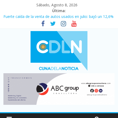
Sábado, Agosto 8, 2026
Última:
Fuerte caída de la venta de autos usados en julio: bajó un 12,6%
interanual
Central venció 1 a 0 al River de Coudet en el Monumental
La morosidad alcanzó su nivel más alto en dos décadas y ya
afecta a 400 mil deudores en Santa Fe
Desde que asumió Milei cerraron 41.000 kioscos: el sector
denuncia crisis como en 2001
Vacaciones de invierno con más movimiento y consumo
turístico: 4,6 millones de personas viajaron por el país, un 5,9%
más que en 2025