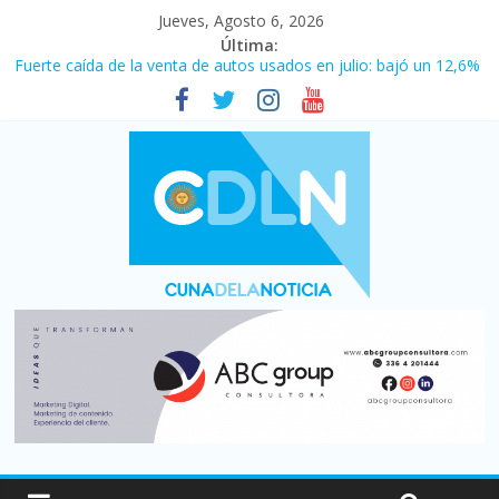
Jueves, Agosto 6, 2026
Última:
Fuerte caída de la venta de autos usados en julio: bajó un 12,6%
interanual
Central venció 1 a 0 al River de Coudet en el Monumental
La morosidad alcanzó su nivel más alto en dos décadas y ya
afecta a 400 mil deudores en Santa Fe
Desde que asumió Milei cerraron 41.000 kioscos: el sector
denuncia crisis como en 2001
Vacaciones de invierno con más movimiento y consumo
turístico: 4,6 millones de personas viajaron por el país, un 5,9%
más que en 2025