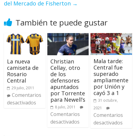
del Mercado de Fisherton
→
También te puede gustar
Mala tarde:
La nueva
Christian
Central fue
camiseta de
Cellay, otro
superado
Rosario
de los
ampliamente
Central
defensores
por Unión y
apuntados
29 julio, 2011
cayó 3 a 1
por Torrente
Comentarios
para Newell’s
31 octubre,
desactivados
8 julio, 2011
2021
Comentarios
Comentarios
desactivados
desactivados