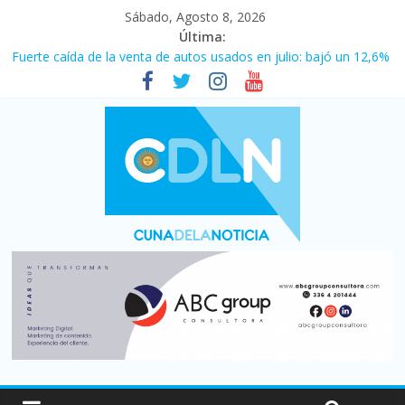
Sábado, Agosto 8, 2026
Última:
Fuerte caída de la venta de autos usados en julio: bajó un 12,6%
interanual
Central venció 1 a 0 al River de Coudet en el Monumental
La morosidad alcanzó su nivel más alto en dos décadas y ya
afecta a 400 mil deudores en Santa Fe
Desde que asumió Milei cerraron 41.000 kioscos: el sector
denuncia crisis como en 2001
Vacaciones de invierno con más movimiento y consumo
turístico: 4,6 millones de personas viajaron por el país, un 5,9%
más que en 2025