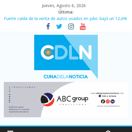
Jueves, Agosto 6, 2026
Última:
Fuerte caída de la venta de autos usados en julio: bajó un 12,6%
interanual
Central venció 1 a 0 al River de Coudet en el Monumental
La morosidad alcanzó su nivel más alto en dos décadas y ya
afecta a 400 mil deudores en Santa Fe
Desde que asumió Milei cerraron 41.000 kioscos: el sector
denuncia crisis como en 2001
Vacaciones de invierno con más movimiento y consumo
turístico: 4,6 millones de personas viajaron por el país, un 5,9%
más que en 2025