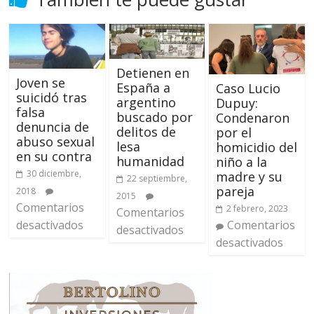
Detienen en
Joven se
España a
Caso Lucio
suicidó tras
argentino
Dupuy:
falsa
buscado por
Condenaron
denuncia de
delitos de
por el
abuso sexual
lesa
homicidio del
en su contra
humanidad
niño a la
30 diciembre,
madre y su
22 septiembre,
pareja
2018
2015
Comentarios
2 febrero, 2023
Comentarios
desactivados
Comentarios
desactivados
desactivados