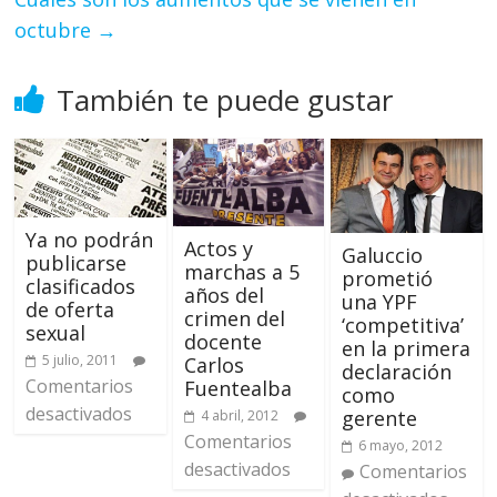
octubre
→
También te puede gustar
Ya no podrán
Actos y
Galuccio
publicarse
marchas a 5
prometió
clasificados
años del
una YPF
de oferta
crimen del
‘competitiva’
sexual
docente
en la primera
5 julio, 2011
Carlos
declaración
Comentarios
Fuentealba
como
desactivados
gerente
4 abril, 2012
Comentarios
6 mayo, 2012
desactivados
Comentarios