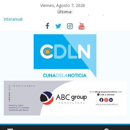
Viernes, Agosto 7, 2026
Última:
Fuerte caída de la venta de autos usados en julio: bajó un 12,6%
interanual
Central venció 1 a 0 al River de Coudet en el Monumental
La morosidad alcanzó su nivel más alto en dos décadas y ya
afecta a 400 mil deudores en Santa Fe
Desde que asumió Milei cerraron 41.000 kioscos: el sector
denuncia crisis como en 2001
Vacaciones de invierno con más movimiento y consumo
turístico: 4,6 millones de personas viajaron por el país, un 5,9%
más que en 2025