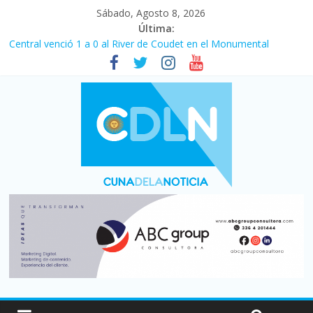
Sábado, Agosto 8, 2026
Última:
Fuerte caída de la venta de autos usados en julio: bajó un 12,6%
interanual
Central venció 1 a 0 al River de Coudet en el Monumental
La morosidad alcanzó su nivel más alto en dos décadas y ya
afecta a 400 mil deudores en Santa Fe
Desde que asumió Milei cerraron 41.000 kioscos: el sector
denuncia crisis como en 2001
Vacaciones de invierno con más movimiento y consumo
turístico: 4,6 millones de personas viajaron por el país, un 5,9%
más que en 2025