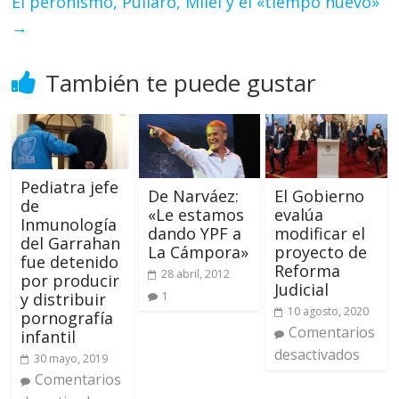
El peronismo, Pullaro, Milei y el «tiempo nuevo»
→
También te puede gustar
Pediatra jefe
El Gobierno
De Narváez:
de
evalúa
«Le estamos
Inmunología
modificar el
dando YPF a
del Garrahan
proyecto de
La Cámpora»
fue detenido
Reforma
28 abril, 2012
por producir
Judicial
y distribuir
1
10 agosto, 2020
pornografía
Comentarios
infantil
desactivados
30 mayo, 2019
Comentarios