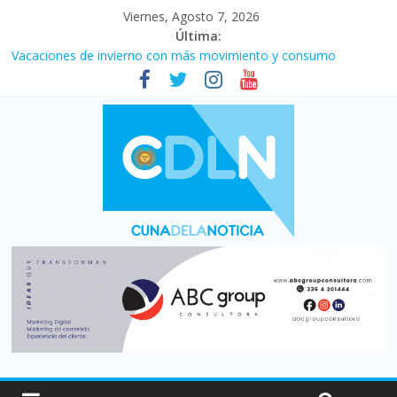
Viernes, Agosto 7, 2026
Última:
Vacaciones de invierno con más movimiento y consumo
turístico: 4,6 millones de personas viajaron por el país, un 5,9%
más que en 2025
Fuerte caída de la venta de autos usados en julio: bajó un 12,6%
interanual
Central venció 1 a 0 al River de Coudet en el Monumental
La morosidad alcanzó su nivel más alto en dos décadas y ya
afecta a 400 mil deudores en Santa Fe
Desde que asumió Milei cerraron 41.000 kioscos: el sector
denuncia crisis como en 2001