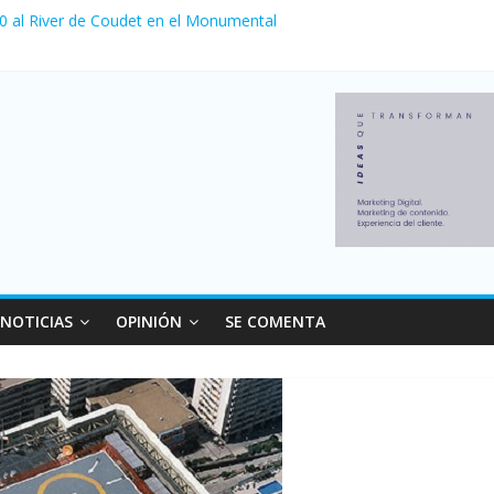
 0 al River de Coudet en el Monumental
nzó su nivel más alto en dos décadas y ya afecta a 400 mil deudores
ilei cerraron 41.000 kioscos: el sector denuncia crisis como en 200
erno con más movimiento y consumo turístico: 4,6 millones de perso
 venta de autos usados en julio: bajó un 12,6% interanual
NOTICIAS
OPINIÓN
SE COMENTA