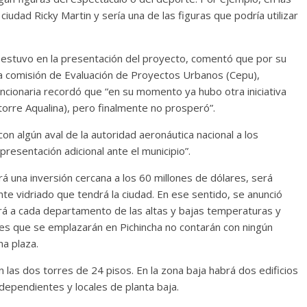
iudad Ricky Martin y sería una de las figuras que podría utilizar
e estuvo en la presentación del proyecto, comentó que por su
a comisión de Evaluación de Proyectos Urbanos (Cepu),
uncionaria recordó que “en su momento ya hubo otra iniciativa
torre Aqualina), pero finalmente no prosperó”.
on algún aval de la autoridad aeronáutica nacional a los
resentación adicional ante el municipio”.
á una inversión cercana a los 60 millones de dólares, será
e vidriado que tendrá la ciudad. En ese sentido, se anunció
ará a cada departamento de las altas y bajas temperaturas y
rres que se emplazarán en Pichincha no contarán con ningún
na plaza.
las dos torres de 24 pisos. En la zona baja habrá dos edificios
ndependientes y locales de planta baja.