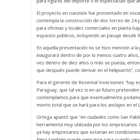
para figuras del deporte o el espectáculo que ar
El proyecto en cuestión fue presentado en socie
contempla la construcción de dos torres de 24 p
para oficinas y locales comerciales en planta b
espacios públicos, incluyendo un pasaje desde 
En aquella presentación no se hizo mención a la
inaugurará dentro de por lo menos cuatro años, s
vez dentro de diez años o más se pueda, entonc
que después puede derivar en el helipuerto”, 
Para el gerente de Rosental Inversiones “hay ed
Paraguay, que tal vez si en un futuro pretenden
contemplamos para que eventualmente podamos 
monto total que se hará para los anclajes en el ú
Ortega apuntó que “en ciudades como San Pablo
herramienta muy utilizada por los empresarios. 
ya hay empresarios que estarían en condiciones 
Pero también puede pensarse para cuando venga