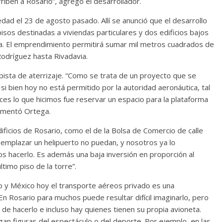
riben a Rosario”, agregó el desarrollador.
dad el 23 de agosto pasado. Allí se anunció que el desarrollo
isos destinadas a viviendas particulares y dos edificios bajos
aja. El emprendimiento permitirá sumar mil metros cuadrados de
Rodríguez hasta Rivadavia.
 pista de aterrizaje. “Como se trata de un proyecto que se
i bien hoy no está permitido por la autoridad aeronáutica, tal
es lo que hicimos fue reservar un espacio para la plataforma
comentó Ortega.
ificios de Rosario, como el de la Bolsa de Comercio de calle
 emplazar un helipuerto no puedan, y nosotros ya lo
hacerlo. Es además una baja inversión en proporción al
ltimo piso de la torre”.
 y México hoy el transporte aéreos privado es una
En Rosario para muchos puede resultar difícil imaginarlo, pero
de hacerlo e incluso hay quienes tienen su propia avioneta.
n figuras del espectáculo o del deporte. Por ejemplo, en las