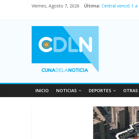
Viernes, Agosto 7, 2026
Última:
Central venció 1 a
La morosidad alca
Desde que asumió M
Vacaciones de invi
Fuerte caída de la
INICIO
NOTICIAS
DEPORTES
OTRAS 