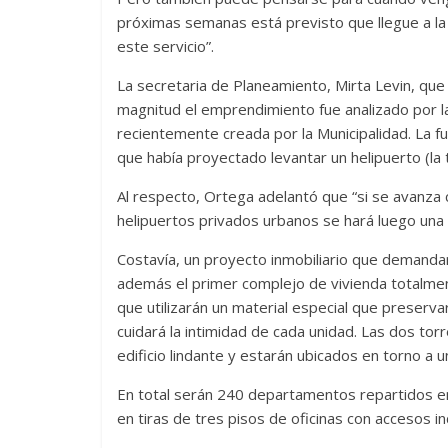
próximas semanas está previsto que llegue a la c
este servicio”.
La secretaria de Planeamiento, Mirta Levin, qu
magnitud el emprendimiento fue analizado por l
recientemente creada por la Municipalidad. La f
que había proyectado levantar un helipuerto (la 
Al respecto, Ortega adelantó que “si se avanza c
helipuertos privados urbanos se hará luego una p
Costavía, un proyecto inmobiliario que demandar
además el primer complejo de vivienda totalment
que utilizarán un material especial que preserv
cuidará la intimidad de cada unidad. Las dos to
edificio lindante y estarán ubicados en torno a u
En total serán 240 departamentos repartidos en 
en tiras de tres pisos de oficinas con accesos i