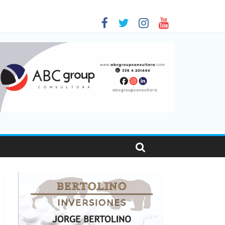
 en Santa Fe
1
nas viajaron por el país, un 5,9% más que en 2025