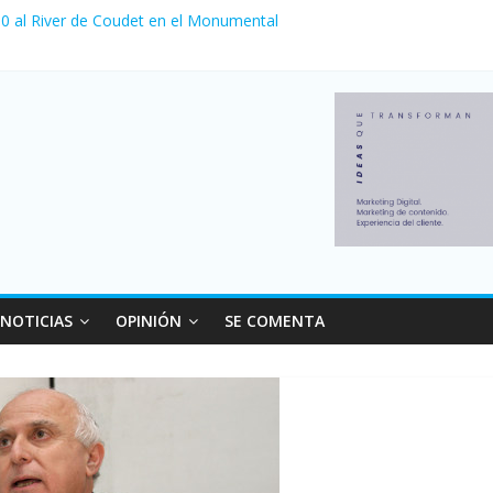
a 0 al River de Coudet en el Monumental
nzó su nivel más alto en dos décadas y ya afecta a 400 mil deudores
Milei cerraron 41.000 kioscos: el sector denuncia crisis como en 20
ierno con más movimiento y consumo turístico: 4,6 millones de perso
 venta de autos usados en julio: bajó un 12,6% interanual
NOTICIAS
OPINIÓN
SE COMENTA