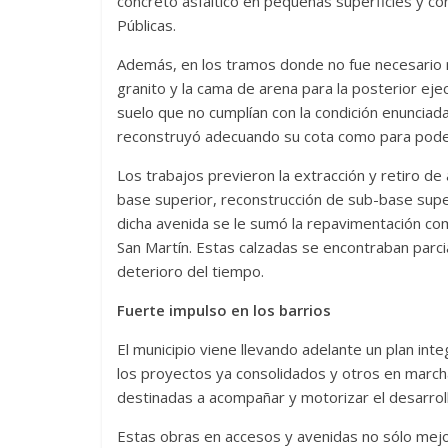
concreto asfáltico en pequeñas superficies y co
Públicas.
Además, en los tramos donde no fue necesario rea
granito y la cama de arena para la posterior ejec
suelo que no cumplían con la condición enunciad
reconstruyó adecuando su cota como para poder 
Los trabajos previeron la extracción y retiro de
base superior, reconstrucción de sub-base supe
dicha avenida se le sumó la repavimentación co
San Martín. Estas calzadas se encontraban parcia
deterioro del tiempo.
Fuerte impulso en los barrios
El municipio viene llevando adelante un plan inte
los proyectos ya consolidados y otros en march
destinadas a acompañar y motorizar el desarroll
Estas obras en accesos y avenidas no sólo mejor