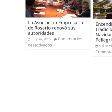
La Asociación Empresaria
Encendi
de Rosario renovó sus
tradici
autoridades
Navida
Comentarios
Pellegri
30 julio, 2016
desactivados
9 diciem
Comentar