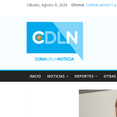
Sábado, Agosto 8, 2026
Última:
Central venció 1 
La morosidad alca
Desde que asumió 
Vacaciones de inv
Fuerte caída de la
INICIO
NOTICIAS
DEPORTES
OTRAS 