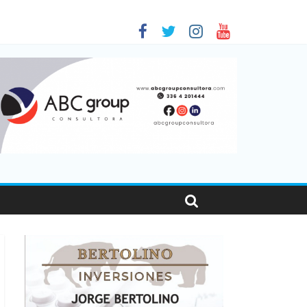
 en Santa Fe
01
nas viajaron por el país, un 5,9% más que en 2025