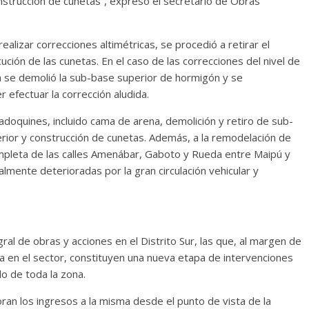
nstrucción de cunetas”, expresó el secretario de Obras
lizar correcciones altimétricas, se procedió a retirar el
ución de las cunetas. En el caso de las correcciones del nivel de
a se demolió la sub-base superior de hormigón y se
efectuar la corrección aludida.
 adoquines, incluido cama de arena, demolición y retiro de sub-
rior y construcción de cunetas. Además, a la remodelación de
mpleta de las calles Amenábar, Gaboto y Rueda entre Maipú y
lmente deterioradas por la gran circulación vehicular y
gral de obras y acciones en el Distrito Sur, las que, al margen de
a en el sector, constituyen una nueva etapa de intervenciones
o de toda la zona.
an los ingresos a la misma desde el punto de vista de la