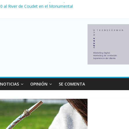
 venta de autos usados en julio: bajó un 12,6% interanual
a 0 al River de Coudet en el Monumental
nzó su nivel más alto en dos décadas y ya afecta a 400 mil deudores
Milei cerraron 41.000 kioscos: el sector denuncia crisis como en 20
ierno con más movimiento y consumo turístico: 4,6 millones de perso
NOTICIAS
OPINIÓN
SE COMENTA