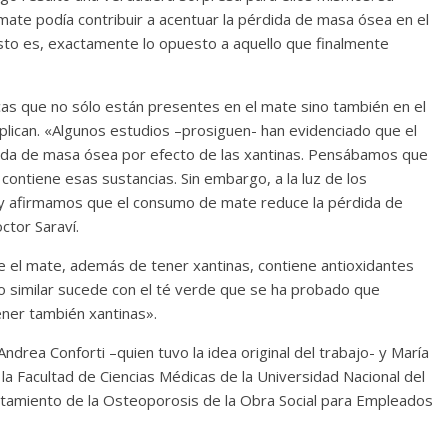
 mate podía contribuir a acentuar la pérdida de masa ósea en el
esto es, exactamente lo opuesto a aquello que finalmente
cas que no sólo están presentes en el mate sino también en el
xplican. «Algunos estudios –prosiguen- han evidenciado que el
dida de masa ósea por efecto de las xantinas. Pensábamos que
 contiene esas sustancias. Sin embargo, a la luz de los
 y afirmamos que el consumo de mate reduce la pérdida de
tor Saraví.
 el mate, además de tener xantinas, contiene antioxidantes
go similar sucede con el té verde que se ha probado que
ener también xantinas».
ndrea Conforti –quien tuvo la idea original del trabajo- y María
la Facultad de Ciencias Médicas de la Universidad Nacional del
atamiento de la Osteoporosis de la Obra Social para Empleados