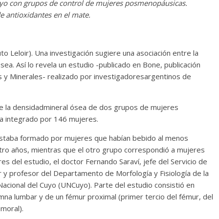
Cuyo con grupos de control de mujeres posmenopáusicas.
e antioxidantes en el mate.
 Leloir). Una investigación sugiere una asociación entre la
a. Así lo revela un estudio -publicado en Bone, publicación
os y Minerales- realizado por investigadoresargentinos de
de la densidadmineral ósea de dos grupos de mujeres
a integrado por 146 mujeres.
estaba formado por mujeres que habían bebido al menos
uatro años, mientras que el otro grupo correspondió a mujeres
s del estudio, el doctor Fernando Saraví, jefe del Servicio de
 y profesor del Departamento de Morfología y Fisiología de la
Nacional del Cuyo (UNCuyo). Parte del estudio consistió en
na lumbar y de un fémur proximal (primer tercio del fémur, del
moral).