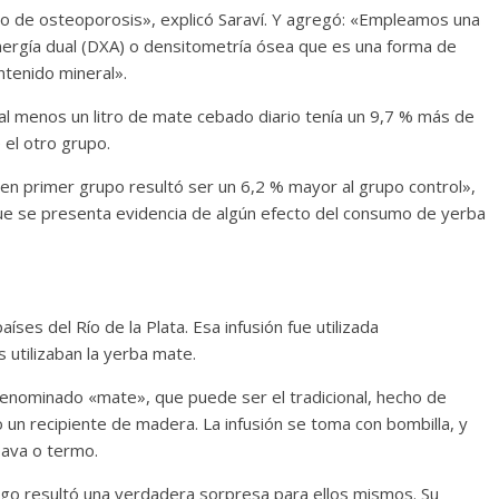
o de osteoporosis», explicó Saraví. Y agregó: «Empleamos una
nergía dual (DXA) o densitometría ósea que es una forma de
ntenido mineral».
 al menos un litro de mate cebado diario tenía un 9,7 % más de
 el otro grupo.
en primer grupo resultó ser un 6,2 % mayor al grupo control»,
que se presenta evidencia de algún efecto del consumo de yerba
ses del Río de la Plata. Esa infusión fue utilizada
s utilizaban la yerba mate.
denominado «mate», que puede ser el tradicional, hecho de
 o un recipiente de madera. La infusión se toma con bombilla, y
ava o termo.
azgo resultó una verdadera sorpresa para ellos mismos. Su