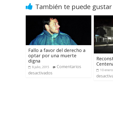
También te puede gustar
Fallo a favor del derecho a
optar por una muerte
Reconst
digna
Centena
Comentarios
8 julio, 2015
10 enero
desactivados
desactiv