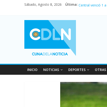
Sábado, Agosto 8, 2026
Última:
Fuerte caída de la
Central venció 1 
La morosidad alca
Desde que asumió 
Vacaciones de inv
INICIO
NOTICIAS
DEPORTES
OTRAS 