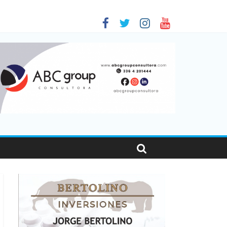
 en Santa Fe
01
nas viajaron por el país, un 5,9% más que en 2025