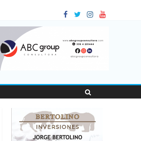
 en Santa Fe
1
nas viajaron por el país, un 5,9% más que en 2025