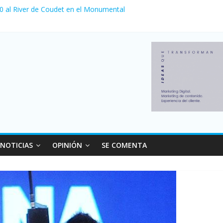
 venta de autos usados en julio: bajó un 12,6% interanual
 0 al River de Coudet en el Monumental
nzó su nivel más alto en dos décadas y ya afecta a 400 mil deudores
ilei cerraron 41.000 kioscos: el sector denuncia crisis como en 200
erno con más movimiento y consumo turístico: 4,6 millones de perso
NOTICIAS
OPINIÓN
SE COMENTA