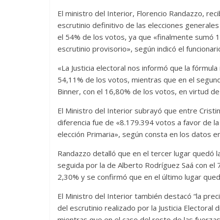
El ministro del Interior, Florencio Randazzo, rec
escrutinio definitivo de las elecciones generale
el 54% de los votos, ya que «finalmente sumó 1
escrutinio provisorio», según indicó el funcionari
«La Justicia electoral nos informó que la fórmul
54,11% de los votos, mientras que en el segun
Binner, con el 16,80% de los votos, en virtud d
El Ministro del Interior subrayó que entre Cristi
diferencia fue de «8.179.394 votos a favor de 
elección Primaria», según consta en los datos env
Randazzo detalló que en el tercer lugar quedó l
seguida por la de Alberto Rodríguez Saá con el 
2,30% y se confirmó que en el último lugar quedó
El Ministro del Interior también destacó “la prec
del escrutinio realizado por la Justicia Electoral
mientras que en el caso del resto de las fuerzas p