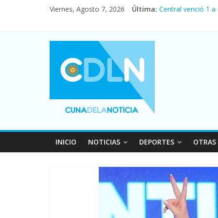
Fuerte caída de la
Viernes, Agosto 7, 2026
Última:
Central venció 1 a
La morosidad alca
Desde que asumió M
Vacaciones de invi
INICIO
NOTICIAS
DEPORTES
OTRAS 