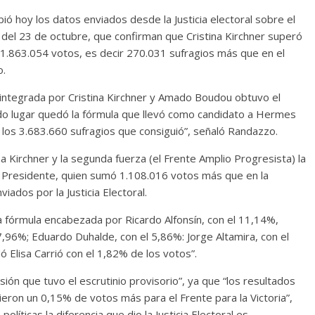
ibió hoy los datos enviados desde la Justicia electoral sobre el
s del 23 de octubre, que confirman que Cristina Kirchner superó
1.863.054 votos, es decir 270.031 sufragios más que en el
o.
a integrada por Cristina Kirchner y Amado Boudou obtuvo el
do lugar quedó la fórmula que llevó como candidato a Hermes
e los 3.683.660 sufragios que consiguió”, señaló Randazzo.
na Kirchner y la segunda fuerza (el Frente Amplio Progresista) la
la Presidente, quien sumó 1.108.016 votos más que en la
iados por la Justicia Electoral.
a fórmula encabezada por Ricardo Alfonsín, con el 11,14%,
7,96%; Eduardo Duhalde, con el 5,86%: Jorge Altamira, con el
 Elisa Carrió con el 1,82% de los votos”.
isión que tuvo el escrutinio provisorio”, ya que “los resultados
 dieron un 0,15% de votos más para el Frente para la Victoria”,
olíticas la diferencia que dio la Justicia Electoral es