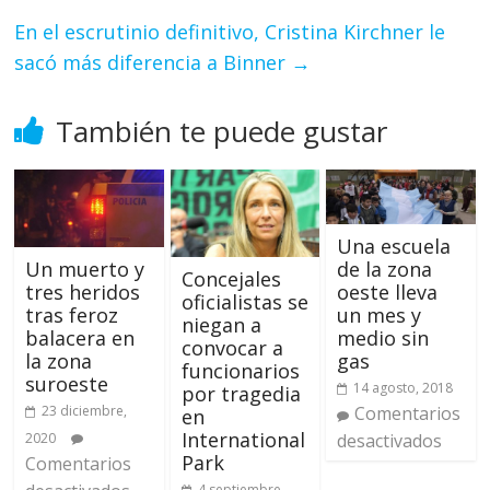
En el escrutinio definitivo, Cristina Kirchner le
sacó más diferencia a Binner
→
También te puede gustar
Una escuela
de la zona
Un muerto y
Concejales
oeste lleva
tres heridos
oficialistas se
un mes y
tras feroz
niegan a
medio sin
balacera en
convocar a
gas
la zona
funcionarios
suroeste
14 agosto, 2018
por tragedia
Comentarios
23 diciembre,
en
International
desactivados
2020
Park
Comentarios
4 septiembre,