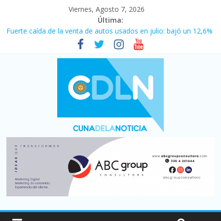
Viernes, Agosto 7, 2026
Última:
Fuerte caída de la venta de autos usados en julio: bajó un 12,6%
interanual
Central venció 1 a 0 al River de Coudet en el Monumental
La morosidad alcanzó su nivel más alto en dos décadas y ya
afecta a 400 mil deudores en Santa Fe
Desde que asumió Milei cerraron 41.000 kioscos: el sector
denuncia crisis como en 2001
Vacaciones de invierno con más movimiento y consumo
turístico: 4,6 millones de personas viajaron por el país, un 5,9%
más que en 2025