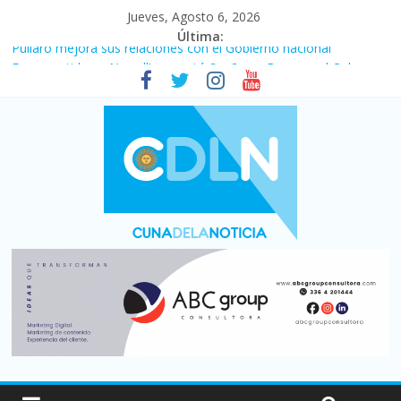
Jueves, Agosto 6, 2026
Última:
Pullaro mejora sus relaciones con el Gobierno nacional
En un partidazo, Newell’s empató 2 a 2 con Boca en el Coloso
del Parque
Vacaciones de invierno con más movimiento y consumo
turístico: 4,6 millones de personas viajaron por el país, un 5,9%
más que en 2025
Fuerte caída de la venta de autos usados en julio: bajó un 12,6%
interanual
Central venció 1 a 0 al River de Coudet en el Monumental