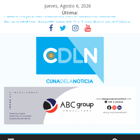
Jueves, Agosto 6, 2026
Última:
Pullaro mejora sus relaciones con el Gobierno nacional
En un partidazo, Newell’s empató 2 a 2 con Boca en el Coloso
del Parque
Vacaciones de invierno con más movimiento y consumo
turístico: 4,6 millones de personas viajaron por el país, un 5,9%
más que en 2025
Fuerte caída de la venta de autos usados en julio: bajó un 12,6%
interanual
Central venció 1 a 0 al River de Coudet en el Monumental