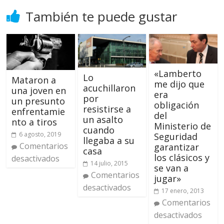
También te puede gustar
«Lamberto
Lo
Mataron a
me dijo que
acuchillaron
una joven en
era
por
un presunto
obligación
resistirse a
enfrentamie
del
un asalto
nto a tiros
Ministerio de
cuando
6 agosto, 2019
Seguridad
llegaba a su
Comentarios
garantizar
casa
los clásicos y
desactivados
14 julio, 2015
se van a
Comentarios
jugar»
desactivados
17 enero, 2013
Comentarios
desactivados