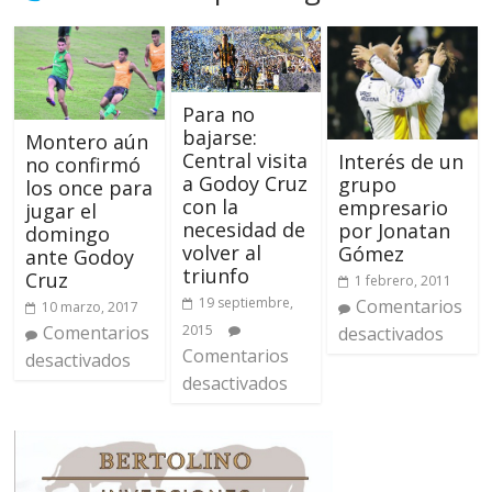
Para no
bajarse:
Montero aún
Central visita
Interés de un
no confirmó
a Godoy Cruz
grupo
los once para
con la
empresario
jugar el
necesidad de
por Jonatan
domingo
volver al
Gómez
ante Godoy
triunfo
Cruz
1 febrero, 2011
19 septiembre,
Comentarios
10 marzo, 2017
2015
Comentarios
desactivados
Comentarios
desactivados
desactivados