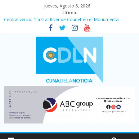
Jueves, Agosto 6, 2026
Última:
Central venció 1 a 0 al River de Coudet en el Monumental
La morosidad alcanzó su nivel más alto en dos décadas y ya
afecta a 400 mil deudores en Santa Fe
Desde que asumió Milei cerraron 41.000 kioscos: el sector
denuncia crisis como en 2001
Vacaciones de invierno con más movimiento y consumo
turístico: 4,6 millones de personas viajaron por el país, un 5,9%
más que en 2025
Fuerte caída de la venta de autos usados en julio: bajó un 12,6%
interanual