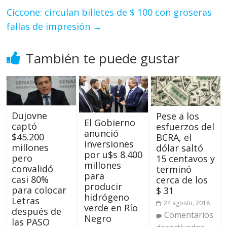
Ciccone: circulan billetes de $ 100 con groseras
fallas de impresión
→
También te puede gustar
Dujovne
Pese a los
El Gobierno
captó
esfuerzos del
anunció
$45.200
BCRA, el
inversiones
millones
dólar saltó
por u$s 8.400
pero
15 centavos y
millones
convalidó
terminó
para
casi 80%
cerca de los
producir
para colocar
$ 31
hidrógeno
Letras
24 agosto, 2018
verde en Río
después de
Comentarios
Negro
las PASO