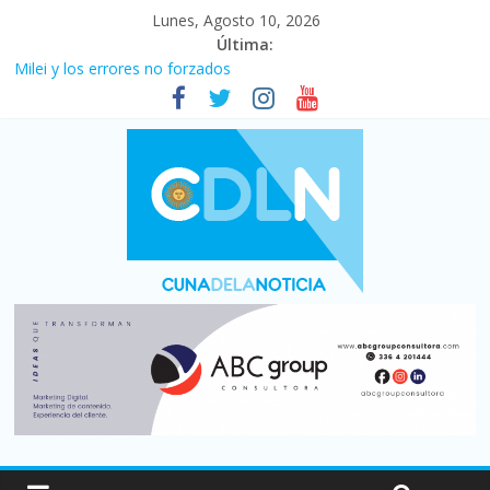
Lunes, Agosto 10, 2026
Última:
Milei y los errores no forzados
El agro argentino logró un récord histórico de exportaciones en
el primer semestre de 2026
La construcción cayó 4,1% en junio y registró su cuarta baja del
año
El consumo sigue frenado: las ventas minoristas cayeron 3,8 en
julio y acumulan siete meses en baja
Newell’s cayó 2 a 1 ante Defensa y Justicia en Florencio Varela
por la cuarta fecha del Clausura