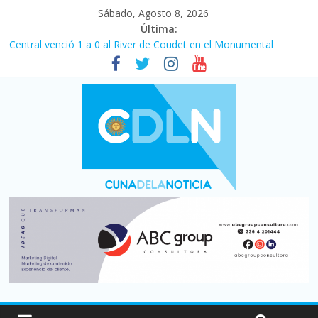
Sábado, Agosto 8, 2026
Última:
Fuerte caída de la venta de autos usados en julio: bajó un 12,6%
interanual
Central venció 1 a 0 al River de Coudet en el Monumental
La morosidad alcanzó su nivel más alto en dos décadas y ya
afecta a 400 mil deudores en Santa Fe
Desde que asumió Milei cerraron 41.000 kioscos: el sector
denuncia crisis como en 2001
Vacaciones de invierno con más movimiento y consumo
turístico: 4,6 millones de personas viajaron por el país, un 5,9%
más que en 2025