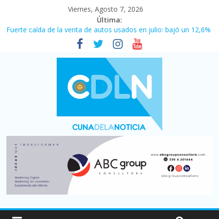
Viernes, Agosto 7, 2026
Última:
Fuerte caída de la venta de autos usados en julio: bajó un 12,6%
interanual
Central venció 1 a 0 al River de Coudet en el Monumental
La morosidad alcanzó su nivel más alto en dos décadas y ya
afecta a 400 mil deudores en Santa Fe
Desde que asumió Milei cerraron 41.000 kioscos: el sector
denuncia crisis como en 2001
Vacaciones de invierno con más movimiento y consumo
turístico: 4,6 millones de personas viajaron por el país, un 5,9%
más que en 2025