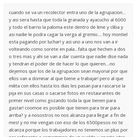
cuando se va un recolector entra uno de la agrupacion…
y asi sera hasta que toda la granada y ayacucho al 6000
y todo el barrio la paloma este dentro de lime y cliba y
asi nadie le podra cagar la verga al gremio…. hoy montiel
esta pagando por luchar! y asi uno a uno nos van a ir
volteando como sorete en pala…falta que hechen a dos
o tres mas y ahi se van a dar cuenta que nadie dise nada
y tendran el poder de de hacer lo que quieren….no
dejemos que los de la agrupacion sean mayoria! por que
ellos van a dominar al que biene a trabajar! pero al que
milita con ellos hasta los dias les pasan para rascarse la
pija en sus casas o sacarse fotos en restaurantes de
primer nivel como gozando toda la que tienen para
gastar! coomoe es posible que tienen para tirar para
arriba? y a nosostros no nos alcanza para llegar a fin de
mes! y no me vengan con eso de los 6500pesos no te
alcanza porque los trabajadores no tenemos un plus por
ser referente o comemmos de un sueldo y aparte otro