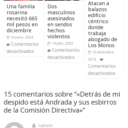
Atacan a
Una familia
Dos
balazos
rosarina
masculinos
edificio
necesitó 665
asesinados
céntrico
mil pesos en
en sendos
donde
diciembre
hechos
trabaja
violentos
9 enero, 2024
abogado de
Comentarios
19 julio, 2022
Los Monos
Comentarios
desactivados
16 diciembre,
desactivados
2018
Comentarios
desactivados
15 comentarios sobre “
«Detrás de mi
despido está Andrada y sus esbirros
de la Comisión Directiva»
”
ramon