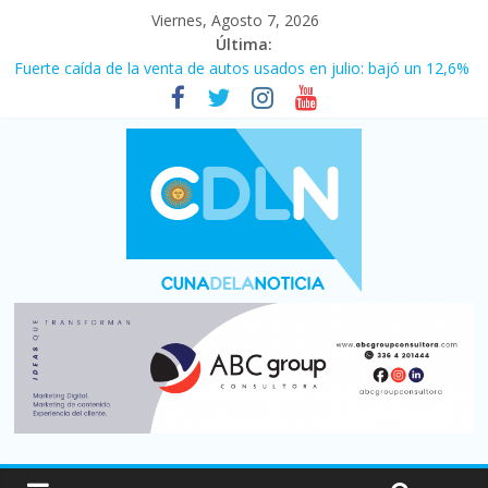
Viernes, Agosto 7, 2026
Última:
Vacaciones de invierno con más movimiento y consumo
turístico: 4,6 millones de personas viajaron por el país, un 5,9%
más que en 2025
Fuerte caída de la venta de autos usados en julio: bajó un 12,6%
interanual
Central venció 1 a 0 al River de Coudet en el Monumental
La morosidad alcanzó su nivel más alto en dos décadas y ya
afecta a 400 mil deudores en Santa Fe
Desde que asumió Milei cerraron 41.000 kioscos: el sector
denuncia crisis como en 2001