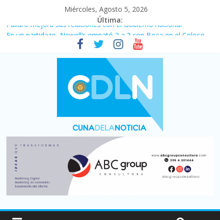
Miércoles, Agosto 5, 2026
Última:
Pullaro mejora sus relaciones con el Gobierno nacional
En un partidazo, Newell’s empató 2 a 2 con Boca en el Coloso
del Parque
Vacaciones de invierno con más movimiento y consumo
turístico: 4,6 millones de personas viajaron por el país, un 5,9%
más que en 2025
Fuerte caída de la venta de autos usados en julio: bajó un 12,6%
interanual
Central venció 1 a 0 al River de Coudet en el Monumental