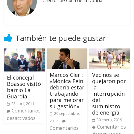
Director de Cuna de la Noticia
También te puede gustar
Marcos Cleri:
Vecinos se
El concejal
«Mónica Fein
quejaron por
Boasso visitó
debería estar
la
barrio La
trabajando
interrupción
Guardia
para mejorar
del
25 abril, 2011
su gestión»
suministro
Comentarios
de energía
20 septiembre,
desactivados
30 enero, 2019
2017
Comentarios
Comentarios