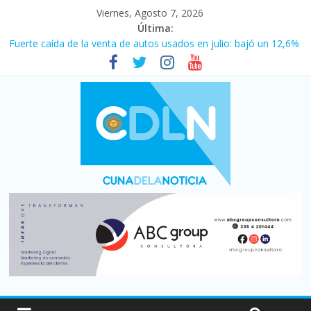
Viernes, Agosto 7, 2026
Última:
Vacaciones de invierno con más movimiento y consumo
turístico: 4,6 millones de personas viajaron por el país, un 5,9%
más que en 2025
Fuerte caída de la venta de autos usados en julio: bajó un 12,6%
interanual
Central venció 1 a 0 al River de Coudet en el Monumental
La morosidad alcanzó su nivel más alto en dos décadas y ya
afecta a 400 mil deudores en Santa Fe
Desde que asumió Milei cerraron 41.000 kioscos: el sector
denuncia crisis como en 2001