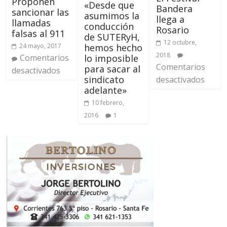
Proponen
«Desde que
Bandera
sancionar las
asumimos la
llega a
llamadas
conducción
Rosario
falsas al 911
de SUTERyH,
12 octubre,
24 mayo, 2017
hemos hecho
2018
Comentarios
lo imposible
Comentarios
para sacar al
desactivados
sindicato
desactivados
adelante»
10 febrero,
2016
1