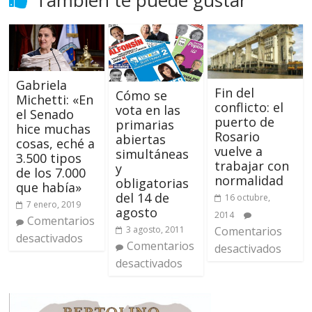
También te puede gustar
Gabriela
Fin del
Cómo se
Michetti: «En
conflicto: el
vota en las
el Senado
puerto de
primarias
hice muchas
Rosario
abiertas
cosas, eché a
vuelve a
simultáneas
3.500 tipos
trabajar con
y
de los 7.000
normalidad
obligatorias
que había»
del 14 de
16 octubre,
7 enero, 2019
agosto
2014
Comentarios
Comentarios
3 agosto, 2011
desactivados
Comentarios
desactivados
desactivados