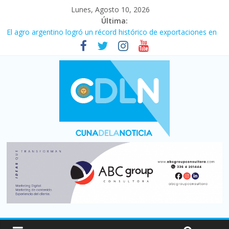
Lunes, Agosto 10, 2026
Última:
Newell’s cayó 2 a 1 ante Defensa y Justicia en Florencio Varela
por la cuarta fecha del Clausura
El agro argentino logró un récord histórico de exportaciones en
el primer semestre de 2026
La construcción cayó 4,1% en junio y registró su cuarta baja del
año
Duelo internacional: Falleció Jorge Messi, el papá de Leo
El consumo sigue frenado: las ventas minoristas cayeron 3,8 en
julio y acumulan siete meses en baja