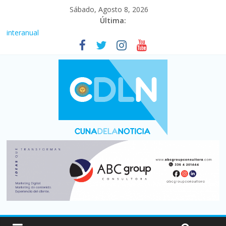
Sábado, Agosto 8, 2026
Última:
Fuerte caída de la venta de autos usados en julio: bajó un 12,6%
interanual
Central venció 1 a 0 al River de Coudet en el Monumental
La morosidad alcanzó su nivel más alto en dos décadas y ya
afecta a 400 mil deudores en Santa Fe
Desde que asumió Milei cerraron 41.000 kioscos: el sector
denuncia crisis como en 2001
Vacaciones de invierno con más movimiento y consumo
turístico: 4,6 millones de personas viajaron por el país, un 5,9%
más que en 2025