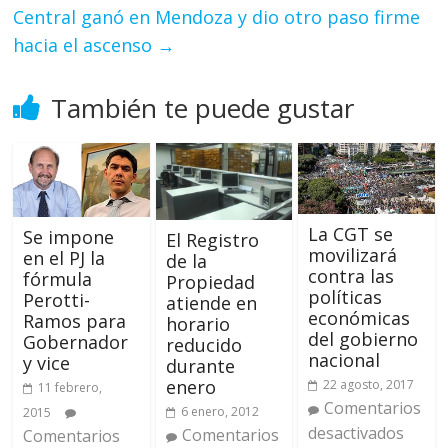
Central ganó en Mendoza y dio otro paso firme
hacia el ascenso
→
También te puede gustar
La CGT se
Se impone
El Registro
movilizará
en el PJ la
de la
contra las
fórmula
Propiedad
políticas
Perotti-
atiende en
económicas
Ramos para
horario
del gobierno
Gobernador
reducido
nacional
y vice
durante
enero
22 agosto, 2017
11 febrero,
Comentarios
6 enero, 2012
2015
desactivados
Comentarios
Comentarios