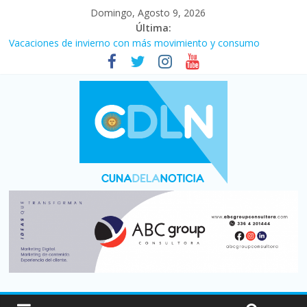
Domingo, Agosto 9, 2026
Última:
Vacaciones de invierno con más movimiento y consumo
turístico: 4,6 millones de personas viajaron por el país, un 5,9%
más que en 2025
El agro argentino logró un récord histórico de exportaciones en
el primer semestre de 2026
Duelo internacional: Falleció Jorge Messi, el papá de Leo
La morosidad alcanzó su nivel más alto en dos décadas y ya
afecta a 400 mil deudores en Santa Fe
Desde que asumió Milei cerraron 41.000 kioscos: el sector
denuncia crisis como en 2001