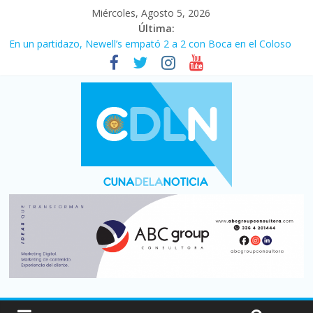
Miércoles, Agosto 5, 2026
Última:
Pullaro mejora sus relaciones con el Gobierno nacional
En un partidazo, Newell’s empató 2 a 2 con Boca en el Coloso
del Parque
Vacaciones de invierno con más movimiento y consumo
turístico: 4,6 millones de personas viajaron por el país, un 5,9%
más que en 2025
Fuerte caída de la venta de autos usados en julio: bajó un 12,6%
interanual
Central venció 1 a 0 al River de Coudet en el Monumental