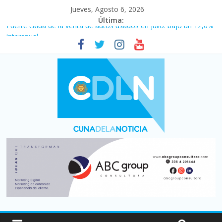
Jueves, Agosto 6, 2026
Última:
Fuerte caída de la venta de autos usados en julio: bajó un 12,6%
interanual
Central venció 1 a 0 al River de Coudet en el Monumental
La morosidad alcanzó su nivel más alto en dos décadas y ya
afecta a 400 mil deudores en Santa Fe
Desde que asumió Milei cerraron 41.000 kioscos: el sector
denuncia crisis como en 2001
Vacaciones de invierno con más movimiento y consumo
turístico: 4,6 millones de personas viajaron por el país, un 5,9%
más que en 2025