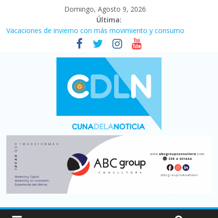
Domingo, Agosto 9, 2026
Última:
Desde que asumió Milei cerraron 41.000 kioscos: el sector
denuncia crisis como en 2001
Vacaciones de invierno con más movimiento y consumo
turístico: 4,6 millones de personas viajaron por el país, un 5,9%
más que en 2025
El agro argentino logró un récord histórico de exportaciones en
el primer semestre de 2026
Duelo internacional: Falleció Jorge Messi, el papá de Leo
La morosidad alcanzó su nivel más alto en dos décadas y ya
afecta a 400 mil deudores en Santa Fe