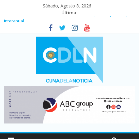
Sábado, Agosto 8, 2026
Última:
Fuerte caída de la venta de autos usados en julio: bajó un 12,6%
interanual
Central venció 1 a 0 al River de Coudet en el Monumental
La morosidad alcanzó su nivel más alto en dos décadas y ya
afecta a 400 mil deudores en Santa Fe
Desde que asumió Milei cerraron 41.000 kioscos: el sector
denuncia crisis como en 2001
Vacaciones de invierno con más movimiento y consumo
turístico: 4,6 millones de personas viajaron por el país, un 5,9%
más que en 2025