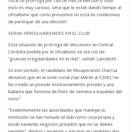
fiscal se prorroga por casi un mes la elección y todo
esto es muy curioso, será que le están dando tiempo al
oficialismo que como prevemos no está en condiciones
de participar de una elección”.
SERIAS IRREGULARIDADES EN EL CLUB
Esta situación de prórroga de elecciones en Central
Córdoba pedida por el oficialismo se ata con las
“gruesas irregularidades en el club”, señaló Lancelotti
En ese sentido, el candidato de Recuperación Charrua
denunció que en la sede social (San Martín al 3200) “se
ha creado un pseudo estacionamiento privado y una
bailanta que funciona de fines de semana a espaldas del
socio”
“Evidentemente las autoridades que manejan la
institución se han tomado el club como cosa propia y
están haciendo negocios privados que no se deben
permitir”, deslizó Lancelotti y aún más el candidato dijo