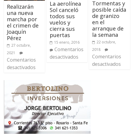
Tormentas y
La aerolínea
Realizarán
posible caída
Sol canceló
una nueva
de granizo
todos sus
marcha por
en el
vuelos y
el crimen de
arranque de
cierra sus
Joaquín
la semana
puertas
Pérez
22 octubre,
15 enero, 2016
27 octubre,
Comentarios
2018
2021
Comentarios
desactivados
Comentarios
desactivados
desactivados