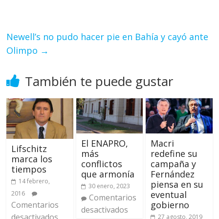
Newell’s no pudo hacer pie en Bahía y cayó ante
Olimpo
→
También te puede gustar
El ENAPRO,
Macri
Lifschitz
más
redefine su
marca los
conflictos
campaña y
tiempos
que armonía
Fernández
14 febrero,
piensa en su
30 enero, 2023
eventual
2016
Comentarios
gobierno
Comentarios
desactivados
desactivados
27 agosto, 2019