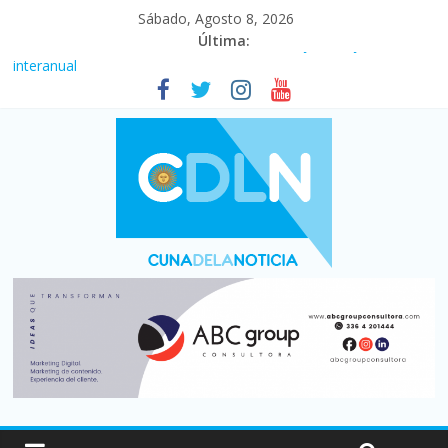
Sábado, Agosto 8, 2026
Última:
Fuerte caída de la venta de autos usados en julio: bajó un 12,6%
interanual
Central venció 1 a 0 al River de Coudet en el Monumental
La morosidad alcanzó su nivel más alto en dos décadas y ya
afecta a 400 mil deudores en Santa Fe
Desde que asumió Milei cerraron 41.000 kioscos: el sector
denuncia crisis como en 2001
Vacaciones de invierno con más movimiento y consumo
turístico: 4,6 millones de personas viajaron por el país, un 5,9%
más que en 2025