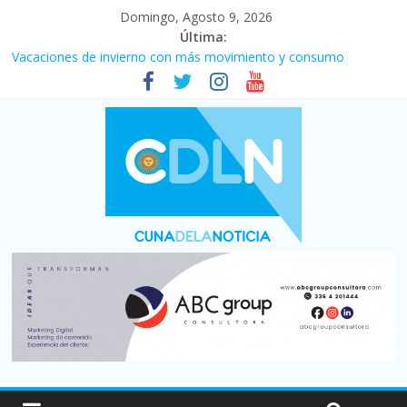
Domingo, Agosto 9, 2026
Última:
Vacaciones de invierno con más movimiento y consumo
turístico: 4,6 millones de personas viajaron por el país, un 5,9%
más que en 2025
Fuerte caída de la venta de autos usados en julio: bajó un 12,6%
interanual
El agro argentino logró un récord histórico de exportaciones en
el primer semestre de 2026
La morosidad alcanzó su nivel más alto en dos décadas y ya
afecta a 400 mil deudores en Santa Fe
Desde que asumió Milei cerraron 41.000 kioscos: el sector
denuncia crisis como en 2001