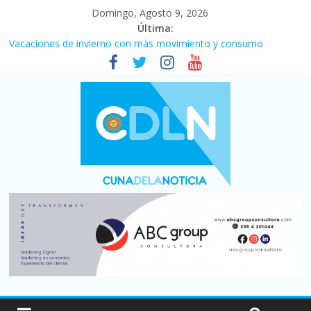
Domingo, Agosto 9, 2026
Última:
Vacaciones de invierno con más movimiento y consumo
turístico: 4,6 millones de personas viajaron por el país, un 5,9%
más que en 2025
El agro argentino logró un récord histórico de exportaciones en
el primer semestre de 2026
Duelo internacional: Falleció Jorge Messi, el papá de Leo
La morosidad alcanzó su nivel más alto en dos décadas y ya
afecta a 400 mil deudores en Santa Fe
Desde que asumió Milei cerraron 41.000 kioscos: el sector
denuncia crisis como en 2001