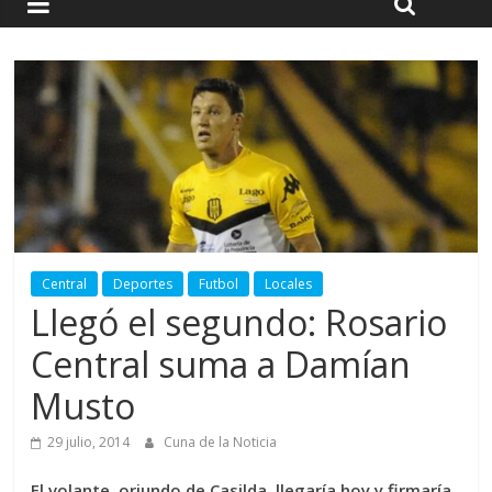
Central
Deportes
Futbol
Locales
Llegó el segundo: Rosario
Central suma a Damían
Musto
29 julio, 2014
Cuna de la Noticia
El volante, oriundo de Casilda, llegaría hoy y firmaría