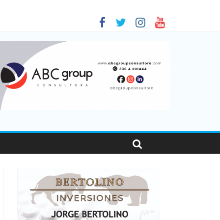
 en Santa Fe
1
nas viajaron por el país, un 5,9% más que en 2025