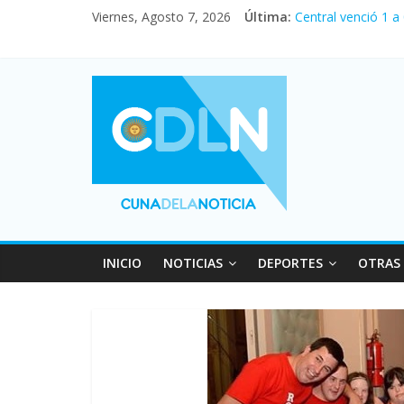
Viernes, Agosto 7, 2026
Última:
Central venció 1 a
La morosidad alca
Desde que asumió M
Vacaciones de invi
Fuerte caída de la
INICIO
NOTICIAS
DEPORTES
OTRAS 