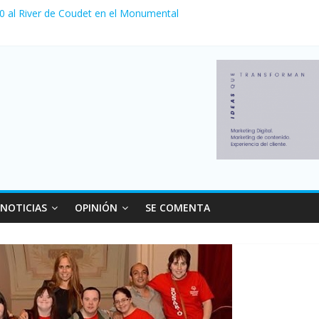
 0 al River de Coudet en el Monumental
nzó su nivel más alto en dos décadas y ya afecta a 400 mil deudores
ilei cerraron 41.000 kioscos: el sector denuncia crisis como en 200
erno con más movimiento y consumo turístico: 4,6 millones de perso
 venta de autos usados en julio: bajó un 12,6% interanual
NOTICIAS
OPINIÓN
SE COMENTA