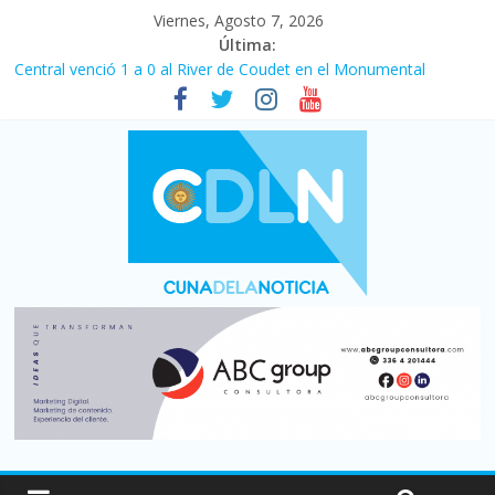
Viernes, Agosto 7, 2026
Última:
Central venció 1 a 0 al River de Coudet en el Monumental
La morosidad alcanzó su nivel más alto en dos décadas y ya
afecta a 400 mil deudores en Santa Fe
Desde que asumió Milei cerraron 41.000 kioscos: el sector
denuncia crisis como en 2001
Vacaciones de invierno con más movimiento y consumo
turístico: 4,6 millones de personas viajaron por el país, un 5,9%
más que en 2025
Fuerte caída de la venta de autos usados en julio: bajó un 12,6%
interanual