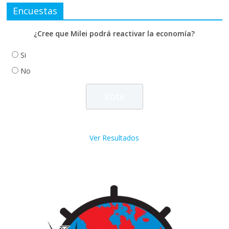
Encuestas
¿Cree que Milei podrá reactivar la economía?
Si
No
Ver Resultados