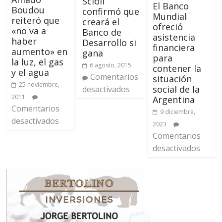
Scioli
El Banco
Boudou
confirmó que
Mundial
reiteró que
creará el
ofreció
«no va a
Banco de
asistencia
haber
Desarrollo si
financiera
aumento» en
gana
para
la luz, el gas
6 agosto, 2015
contener la
y el agua
Comentarios
situación
25 noviembre,
social de la
desactivados
2011
Argentina
Comentarios
9 diciembre,
desactivados
2023
Comentarios
desactivados