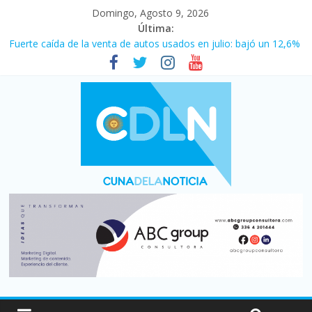
Domingo, Agosto 9, 2026
Última:
Fuerte caída de la venta de autos usados en julio: bajó un 12,6%
interanual
El agro argentino logró un récord histórico de exportaciones en
el primer semestre de 2026
La morosidad alcanzó su nivel más alto en dos décadas y ya
afecta a 400 mil deudores en Santa Fe
Desde que asumió Milei cerraron 41.000 kioscos: el sector
denuncia crisis como en 2001
Vacaciones de invierno con más movimiento y consumo
turístico: 4,6 millones de personas viajaron por el país, un 5,9%
más que en 2025