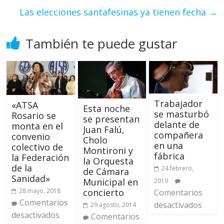
Las elecciones santafesinas ya tienen fecha
→
También te puede gustar
Trabajador
«ATSA
Esta noche
se masturbó
Rosario se
se presentan
delante de
monta en el
Juan Falú,
compañera
convenio
Cholo
en una
colectivo de
Montironi y
fábrica
la Federación
la Orquesta
de la
24 febrero,
de Cámara
Sanidad»
Municipal en
2019
concierto
28 mayo, 2018
Comentarios
Comentarios
desactivados
29 agosto, 2014
desactivados
Comentarios