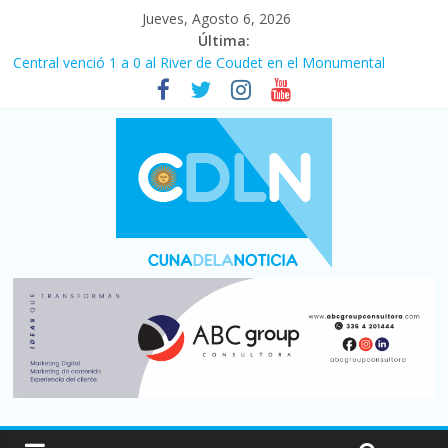
Jueves, Agosto 6, 2026
Última:
Central venció 1 a 0 al River de Coudet en el Monumental
Pullaro mejora sus relaciones con el Gobierno nacional
En un partidazo, Newell’s empató 2 a 2 con Boca en el Coloso
del Parque
Vacaciones de invierno con más movimiento y consumo
turístico: 4,6 millones de personas viajaron por el país, un 5,9%
más que en 2025
Fuerte caída de la venta de autos usados en julio: bajó un 12,6%
interanual