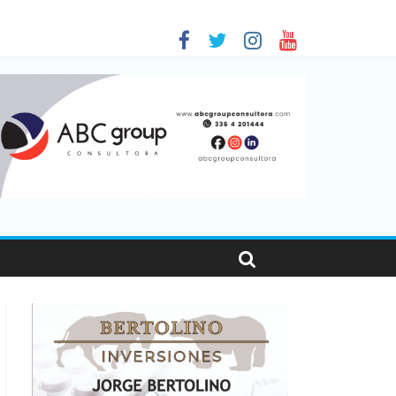
 en Santa Fe
01
nas viajaron por el país, un 5,9% más que en 2025