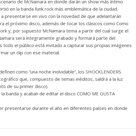
 escenario de McNamara en donde darán un show más íntimo
irtió en la banda funk rock más emblemática de la ciudad.
e a presentarse en vivo con la novedad de que adelantarán
ra el próximo disco, además de tocar los clásicos como Como
York y, por supuesto McNamara tema a partir del cual surge el
Namara será íntegramente grabado y formará parte del
todo el público está invitado a capturar sus propias imágenes
rmar un clip con ese material.
 definen como “una noche inolvidable”, los SHOCKLENDERS
ográfico que, compuesto de temas inéditos, saldrá a la luz
to de su primer disco).
e la banda y acaban de editar el disco COMO ME GUSTA
der presentarse durante el año en diferentes países en donde