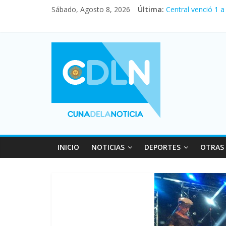
Fuerte caída de la
Sábado, Agosto 8, 2026
Última:
Central venció 1 
La morosidad alca
Desde que asumió 
Vacaciones de inv
INICIO
NOTICIAS
DEPORTES
OTRAS 