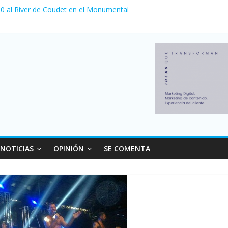
 venta de autos usados en julio: bajó un 12,6% interanual
a 0 al River de Coudet en el Monumental
nzó su nivel más alto en dos décadas y ya afecta a 400 mil deudores
Milei cerraron 41.000 kioscos: el sector denuncia crisis como en 20
ierno con más movimiento y consumo turístico: 4,6 millones de perso
NOTICIAS
OPINIÓN
SE COMENTA