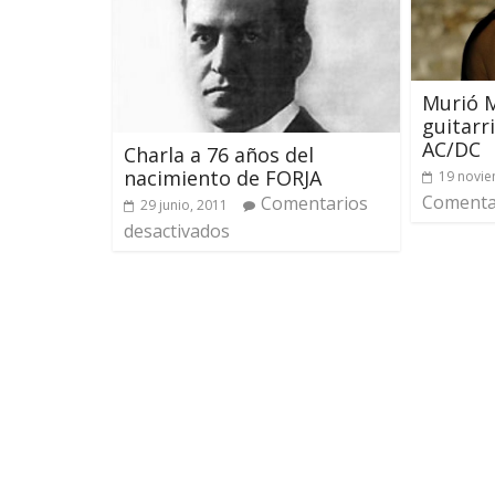
Murió 
guitarr
AC/DC
Charla a 76 años del
nacimiento de FORJA
19 novie
Comentar
Comentarios
29 junio, 2011
desactivados