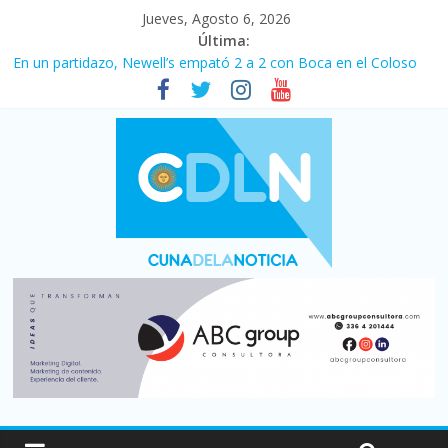
Jueves, Agosto 6, 2026
Última:
En un partidazo, Newell’s empató 2 a 2 con Boca en el Coloso
del Parque
Vacaciones de invierno con más movimiento y consumo
turístico: 4,6 millones de personas viajaron por el país, un 5,9%
más que en 2025
Fuerte caída de la venta de autos usados en julio: bajó un 12,6%
interanual
Central venció 1 a 0 al River de Coudet en el Monumental
Pullaro mejora sus relaciones con el Gobierno nacional