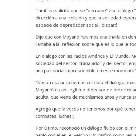
También solicitó que se “derrame” ese diálogo “
dirección a una colisión y que la sociedad espe
especie de depredador social”, disparó.
Dijo que con Moyano “tuvimos una charla en don
llamaba a la reflexión sobre qué es lo que le to
En diálogo con las radios América y El Mundo, 
sociedad del sector trabajador y del sector emp
una paz social imprescindible en este momento”
“Nosotros nunca hemos cortado el diálogo, más a
Moyano) es un legítimo defensor de determinado
adulta, que viene de muchísimos años y nunca se
Agregó que “a veces no tenemos por qué tener co
combates, luchas”.
Por último, reconoció un diálogo fluido con el mi
habló con él en el velorio y lo calificó como “e