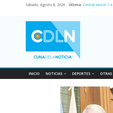
Sábado, Agosto 8, 2026
Última:
Central venció 1 
La morosidad alca
Desde que asumió 
Vacaciones de inv
Fuerte caída de la
INICIO
NOTICIAS
DEPORTES
OTRAS 