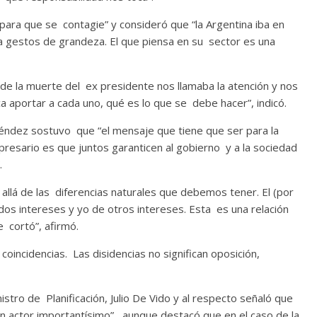
para que se contagie” y consideró que “la Argentina iba en
ra gestos de grandeza. El que piensa en su sector es una
de la muerte del ex presidente nos llamaba la atención y nos
ca aportar a cada uno, qué es lo que se debe hacer”, indicó.
Méndez sostuvo que “el mensaje que tiene que ser para la
resario es que juntos garanticen al gobierno y a la sociedad
.
llá de las diferencias naturales que debemos tener. El (por
s intereses y yo de otros intereses. Esta es una relación
 cortó”, afirmó.
incidencias. Las disidencias no significan oposición,
nistro de Planificación, Julio De Vido y al respecto señaló que
s un actor importantísimo”, aunque destacó que en el caso de la