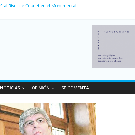
a 0 al River de Coudet en el Monumental
nzó su nivel más alto en dos décadas y ya afecta a 400 mil deudores
Milei cerraron 41.000 kioscos: el sector denuncia crisis como en 20
ierno con más movimiento y consumo turístico: 4,6 millones de perso
 venta de autos usados en julio: bajó un 12,6% interanual
NOTICIAS
OPINIÓN
SE COMENTA