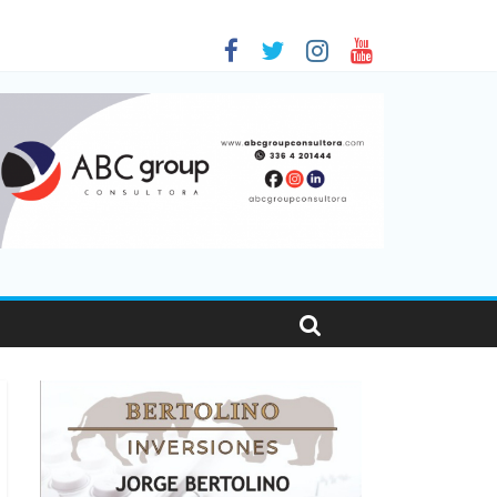
 en Santa Fe
01
nas viajaron por el país, un 5,9% más que en 2025