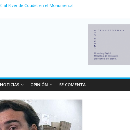
 venta de autos usados en julio: bajó un 12,6% interanual
a 0 al River de Coudet en el Monumental
nzó su nivel más alto en dos décadas y ya afecta a 400 mil deudores
Milei cerraron 41.000 kioscos: el sector denuncia crisis como en 20
ierno con más movimiento y consumo turístico: 4,6 millones de perso
NOTICIAS
OPINIÓN
SE COMENTA