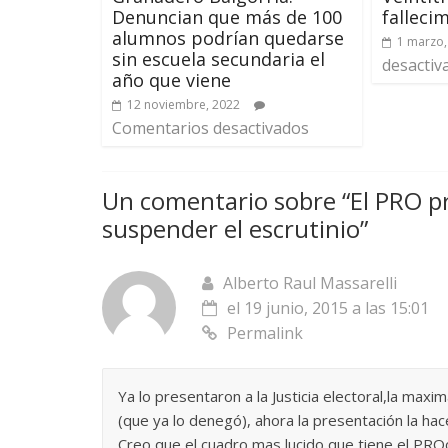
Denuncian que más de 100
falleci
alumnos podrían quedarse
1 marzo,
sin escuela secundaria el
desactiv
año que viene
12 noviembre, 2022
Comentarios desactivados
Un comentario sobre “
El PRO p
suspender el escrutinio
”
Alberto Raul Massarelli
el 19 junio, 2015 a las 15:01
Permalink
Ya lo presentaron a la Justicia electoral,la max
(que ya lo denegó), ahora la presentación la hace
Creo que el cuadro mas lucido que tiene el P