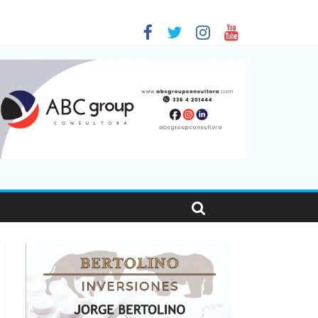
 en Santa Fe
01
nas viajaron por el país, un 5,9% más que en 2025