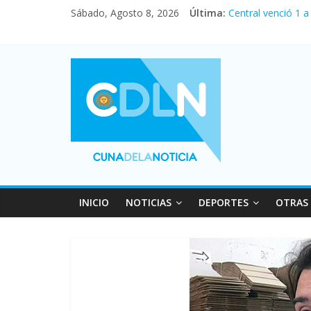
Fuerte caída de la
Sábado, Agosto 8, 2026
Última:
Central venció 1 
La morosidad alca
Desde que asumió 
Vacaciones de inv
INICIO
NOTICIAS
DEPORTES
OTRAS 