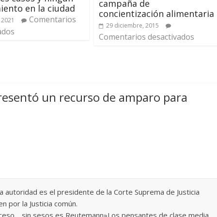
campaña de
miento en la ciudad
concientización alimentaria
Comentarios
 2021
29 diciembre, 2015
ados
Comentarios desactivados
resentó un recurso de amparo para
ima autoridad es el presidente de la Corte Suprema de Justicia
n por la Justicia común.
ROceso …sin sesos es Reutemann»Los pensantes de clase media