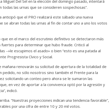
 Miguel Del Sel en la elección del domingo pasado, intentará
ran todas las urnas que se consideren sospechosas”.
a anticipó que el PRO realizará este sábado una nueva
e se abran todas las urnas al fin de contar uno a uno los votos
ó que en el marco del escrutinio definitivo se detectaron más
fuertes para determinar que hubo fraude. Criticó al
das –»le escupimos el asado» o bien “esto es una patada al
nte Progresista Cívico y Social.
e mañana renovarán su solicitud de apertura de la totalidad de
un pedido, no sólo nosotros sino también el Frente para la
ínez solicitando un conteo pero ahora se le sumaron las
 que, en vez de aportar a la convivenca optó por la agresión y
a”, indicó.
arriba. “Nuestras proyecciones indican una tendencia favorable”,
rables por una cifra de entre 10 y 20 mil votos.