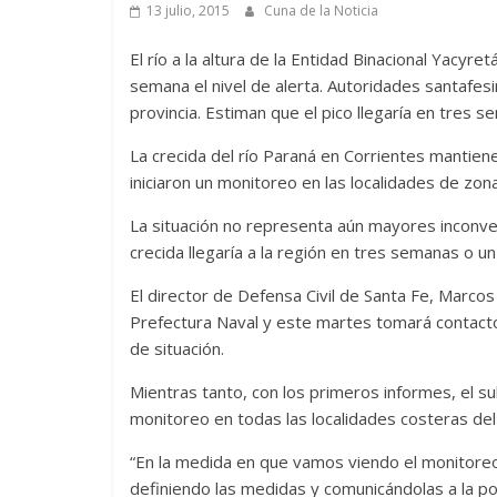
13 julio, 2015
Cuna de la Noticia
El río a la altura de la Entidad Binacional Yacyret
semana el nivel de alerta. Autoridades santafesi
provincia. Estiman que el pico llegaría en tres s
La crecida del río Paraná en Corrientes mantiene
iniciaron un monitoreo en las localidades de zona
La situación no representa aún mayores inconven
crecida llegaría a la región en tres semanas o u
El director de Defensa Civil de Santa Fe, Marco
Prefectura Naval y este martes tomará contacto
de situación.
Mientras tanto, con los primeros informes, el su
monitoreo en todas las localidades costeras del 
“En la medida en que vamos viendo el monitoreo
definiendo las medidas y comunicándolas a la pob