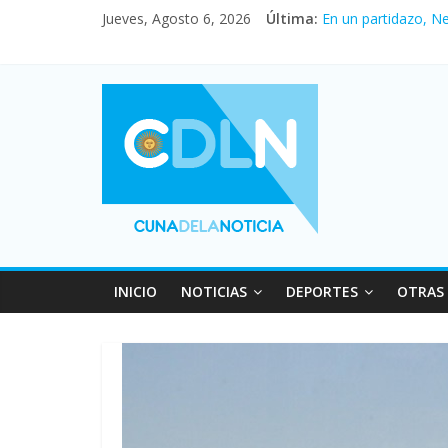
Jueves, Agosto 6, 2026
Última:
En un partidazo, N
Vacaciones de invi
Fuerte caída de la 
Central venció 1 a
Pullaro mejora sus 
INICIO
NOTICIAS
DEPORTES
OTRAS 