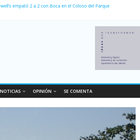
ewell’s empató 2 a 2 con Boca en el Coloso del Parque
erno con más movimiento y consumo turístico: 4,6 millones de person
venta de autos usados en julio: bajó un 12,6% interanual
 0 al River de Coudet en el Monumental
relaciones con el Gobierno nacional
NOTICIAS
OPINIÓN
SE COMENTA