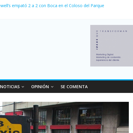
ewell’s empató 2 a 2 con Boca en el Coloso del Parque
erno con más movimiento y consumo turístico: 4,6 millones de person
venta de autos usados en julio: bajó un 12,6% interanual
 0 al River de Coudet en el Monumental
relaciones con el Gobierno nacional
NOTICIAS
OPINIÓN
SE COMENTA