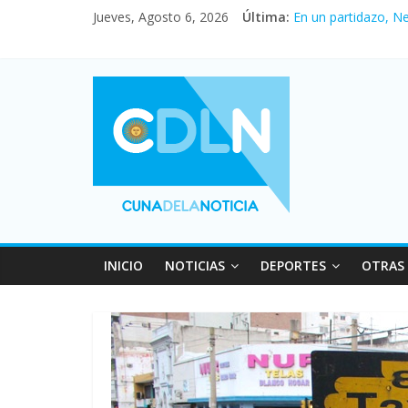
Jueves, Agosto 6, 2026
Última:
En un partidazo, N
Vacaciones de invi
Fuerte caída de la 
Central venció 1 a
Pullaro mejora sus 
INICIO
NOTICIAS
DEPORTES
OTRAS 