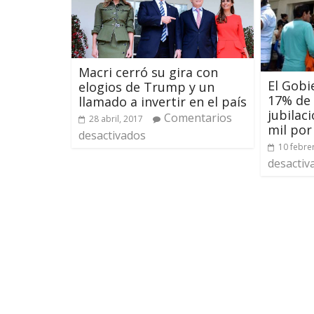
Macri cerró su gira con
El Gobi
elogios de Trump y un
17% de
llamado a invertir en el país
jubilac
Comentarios
28 abril, 2017
mil por
desactivados
10 febre
desactiv