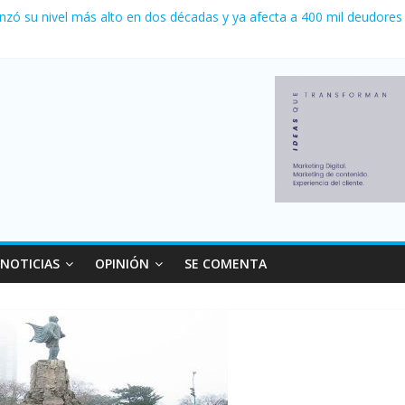
nzó su nivel más alto en dos décadas y ya afecta a 400 mil deudores
ilei cerraron 41.000 kioscos: el sector denuncia crisis como en 200
erno con más movimiento y consumo turístico: 4,6 millones de perso
 venta de autos usados en julio: bajó un 12,6% interanual
NOTICIAS
OPINIÓN
SE COMENTA