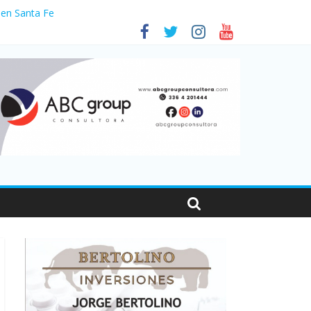
 en Santa Fe
1
nas viajaron por el país, un 5,9% más que en 2025